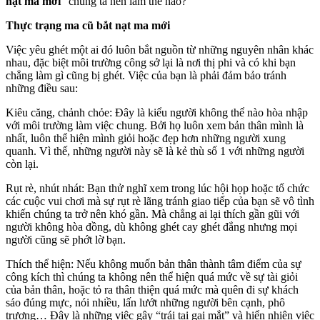
nạt ma mới
” chúng ta nên làm thế nào?
Thực trạng ma cũ bắt nạt ma mới
Việc yêu ghét một ai đó luôn bắt nguồn từ những nguyên nhân khác
nhau, đặc biệt môi trường công sở lại là nơi thị phi và có khi bạn
chẳng làm gì cũng bị ghét. Việc của bạn là phải đảm bảo tránh
những điều sau:
Kiêu căng, chảnh chỏe: Đây là kiểu người không thể nào hòa nhập
với môi trường làm việc chung. Bởi họ luôn xem bản thân mình là
nhất, luôn thể hiện mình giỏi hoặc đẹp hơn những người xung
quanh. Vì thế, những người này sẽ là kẻ thù số 1 với những người
còn lại.
Rụt rè, nhút nhát: Bạn thử nghĩ xem trong lúc hội họp hoặc tổ chức
các cuộc vui chơi mà sự rụt rè lãng tránh giao tiếp của bạn sẽ vô tình
khiến chúng ta trở nên khó gần. Mà chẳng ai lại thích gần gũi với
người không hòa đồng, dù không ghét cay ghét đắng nhưng mọi
người cũng sẽ phớt lờ bạn.
Thích thể hiện: Nếu không muốn bản thân thành tâm điểm của sự
công kích thì chúng ta không nên thể hiện quá mức về sự tài giỏi
của bản thân, hoặc tỏ ra thân thiện quá mức mà quên đi sự khách
sáo đúng mực, nói nhiều, lấn lướt những người bên cạnh, phô
trương… Đây là những việc gây “trái tai gai mắt” và hiển nhiên việc