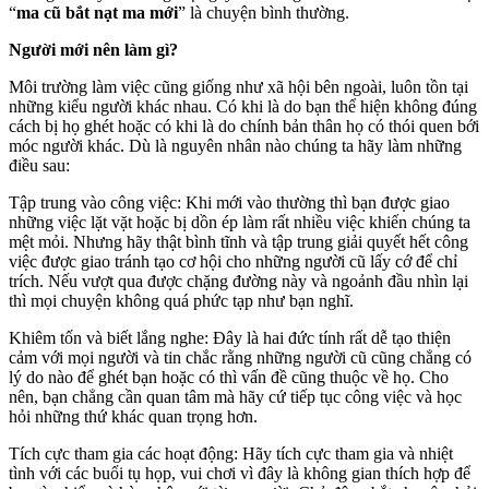
“
ma cũ bắt nạt ma mới
” là chuyện bình thường.
Người mới nên làm gì?
Môi trường làm việc cũng giống như xã hội bên ngoài, luôn tồn tại
những kiểu người khác nhau. Có khi là do bạn thể hiện không đúng
cách bị họ ghét hoặc có khi là do chính bản thân họ có thói quen bới
móc người khác. Dù là nguyên nhân nào chúng ta hãy làm những
điều sau:
Tập trung vào công việc: Khi mới vào thường thì bạn được giao
những việc lặt vặt hoặc bị dồn ép làm rất nhiều việc khiến chúng ta
mệt mỏi. Nhưng hãy thật bình tĩnh và tập trung giải quyết hết công
việc được giao tránh tạo cơ hội cho những người cũ lấy cớ để chỉ
trích. Nếu vượt qua được chặng đường này và ngoảnh đầu nhìn lại
thì mọi chuyện không quá phức tạp như bạn nghĩ.
Khiêm tốn và biết lắng nghe: Đây là hai đức tính rất dễ tạo thiện
cảm với mọi người và tin chắc rằng những người cũ cũng chẳng có
lý do nào để ghét bạn hoặc có thì vấn đề cũng thuộc về họ. Cho
nên, bạn chẳng cần quan tâm mà hãy cứ tiếp tục công việc và học
hỏi những thứ khác quan trọng hơn.
Tích cực tham gia các hoạt động: Hãy tích cực tham gia và nhiệt
tình với các buổi tụ họp, vui chơi vì đây là không gian thích hợp để