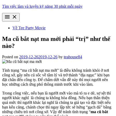
Skip
Tìm việc làm và luyện kỹ năng 30 phút mỗi ngày
to
content
menu
close
Về Tee Party Movie
Ma cũ bắt nạt ma mới phải “trị” như thế
nào?
Posted on
2019-12-26
2019-12-26
by
teahouse84
Tình trạng “ma cũ bắt nạt ma mới” là điều không tránh khỏi ở nơi
công sở, gây nên cú sốc về tâm lý và trở thành “địa ngục” khi bạn
đặt chân đến công ty. Để chấm dứt vấn đề này thì mọi người nên
học những cách ứng phó thông minh trước khi vào làm.
Trong công việc, nếu bạn là người mới vào mà tỏ ra e dè, sợ sệt thì
người khác nghĩ là chúng ta không hòa đồng. Nếu bạn thân thiện
quá mức thì người khác lại nghĩ là chúng ta giả tạo và đặc biệt nếu
bạn kêu căng, chảnh chọe thì ngay lập tức sẽ hứng “gạch đá” bằng
những chiêu trò nơi công sở. Vậy để tránh tình trạng “
ma cũ bắt