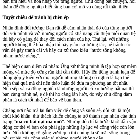
bạn tìm hiểu và hòa nhập với từng người. Chủ động bắt chuyện, hỏi
thăm để đồng nghiệp biết rằng bạn cởi mở và cũng rất thân thiện.
Tuyệt chiêu để tránh bị chèn ép
Nhận định đối tượng: Bạn rất dễ cảm nhận thái độ của từng người
đối với mình và với những người có khả năng cải thiện mối quan hệ
thì hãy cố gắng để thay đổi cách nhìn của họ. Trái lại, với những
người không thể hòa nhập thì hãy giảm sự tương tác, né tránh các
vấn đề gây tranh cãi và hãy cư xử theo kiểu “nước sông không
phạm nước giếng”.
Thể hiện quan điểm cá nhân: Ứng xử thông minh là tập hợp sự mềm
mỏng và mức độ cứng rắn khi cần thiết. Hãy lên tiếng tranh luận để
đóng góp ý kiến với mọi người nhưng không có nghĩa là bạn thể
hiện thái quá mà chỉ nên thảo luận để đưa ra phương án tốt nhất.
Nếu sếp và cả đồng nghiệp là những người có xu hướng bắt nạt thì
bạn càng tránh né, e dè thì họ càng lấn lướt, do vậy chủ động đàm
phán là cách tốt nhất để bảo vệ bản thân.
Chẳng nơi nào mà lại làm việc dễ dàng và suôn sẻ, đôi khi là một
chút khó khăn, thử thách khiến chúng ta trở thành nạn nhân của tình
trạng “
ma cũ bắt nạt ma mới
”. Nhưng đó chỉ là bước khởi đầu vận
động cơ thể vì bạn còn phải gặp những áp lực về công việc còn lớn
hơn. Nếu không cố gắng vượt qua thì chúng ta sẽ mãi sống trong
nỗi sợ hãi của công việc vì những người không đâu.