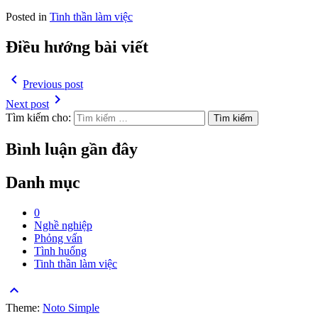
Posted in
Tinh thần làm việc
Điều hướng bài viết
navigate_before
Previous post
navigate_next
Next post
Tìm kiếm cho:
Bình luận gần đây
Danh mục
0
Nghề nghiệp
Phỏng vấn
Tình huống
Tinh thần làm việc
keyboard_arrow_up
Theme:
Noto Simple