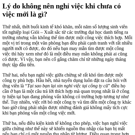
Lý do không nên nghỉ việc khi chưa có
việc mới là gì?
Thứ nhất, thời buổi kinh tế khó khăn, mỗi năm số lượng sinh viên
tốt nghiệp loại Giỏi – Xuất sắc từ các trường đại học danh tiếng ra
trường nhưng vẫn không thể tìm được một công việc thích hợp. Mỗi
một vị trí trong một văn phòng bạn đều phải cạnh tranh với rất nhiều
người mới có được, do đó nếu bạn may mắn tìm được một công
việc thì hãy xem như đó là một điều may mắn không phải ai cũng
có được. Vì vậy, bạn nên cố gắng chăm chỉ từ những ngày tháng
thực tập đầu tiên.
Thứ hai, nếu bạn nghỉ việc giữa chừng sẽ rất khó tìm được một
công ty phù hợp. Hầu hết, nhà tuyển dụng luôn đặt ra câu hỏi với
ứng viên là “
Tại sao bạn lại xin nghỉ việc tại công ty cũ
” điều họ
cần ở bạn là một câu trả lời thích hợp mà quan trọng nhất là ở công
ty hiện tại bạn đang phỏng vấn không có trường hợp tương tự như
thế. Tuy nhiên, việc rời bỏ một công ty và tìm đến một công ty khác
bao giờ cũng phải nhận được những đánh giá không mấy tích cực
khi bạn phỏng vấn một công việc mới.
Thứ ba, nếu điều kiện kinh tế không cho phép, việc bạn nghỉ việc
giữa chừng như thế này sẽ khiến nguồn thu nhập của bạn bị mất
nếu bạn chỉ có một nguồn thu nhập từ lương. Điều quan trọng hơn