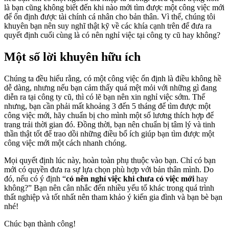
là bạn cũng không biết đến khi nào mới tìm được một công việc mới
để ổn định được tài chính cá nhân cho bản thân. Vì thế, chúng tôi
khuyên bạn nên suy nghĩ thật kỹ về các khía cạnh trên để đưa ra
quyết định cuối cùng là có nên nghỉ việc tại công ty cũ hay không?
Một số lời khuyên hữu ích
Chúng ta đều hiểu rằng, có một công việc ổn định là điều không hề
dễ dàng, nhưng nếu bạn cảm thấy quá mệt mỏi với những gì đang
diễn ra tại công ty cũ, thì có lẽ bạn nên xin nghỉ việc sớm. Thế
nhưng, bạn cần phải mất khoảng 3 đến 5 tháng để tìm được một
công việc mới, hãy chuẩn bị cho mình một số lương thích hợp để
trang trải thời gian đó. Đồng thời, bạn nên chuẩn bị tâm lý và tinh
thần thật tốt để trao dồi những điều bổ ích giúp bạn tìm được một
công việc mới một cách nhanh chóng.
Mọi quyết định lúc này, hoàn toàn phụ thuộc vào bạn. Chỉ có bạn
mới có quyền đưa ra sự lựa chọn phù hợp với bản thân mình. Do
đó, nếu có ý định “
có nên nghỉ việc khi chưa có việc mới
hay
không?” Bạn nên cân nhắc đến nhiều yếu tố khác trong quá trình
thất nghiệp và tốt nhất nên tham khảo ý kiến gia đình và bạn bè bạn
nhé!
Chúc bạn thành công!