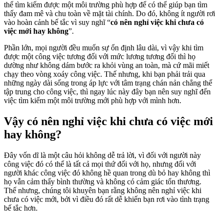
thể tìm kiếm được một môi trường phù hợp để có thể giúp bạn tìm
thấy đam mê và chu toàn về mặt tài chính. Do đó, không ít người rơi
vào hoàn cảnh bế tắc vì suy nghĩ “
có nên nghỉ việc khi chưa có
việc mới hay không
”.
Phần lớn, mọi người đều muốn sự ổn định lâu dài, vì vậy khi tìm
được một công việc tương đối với mức lương tương đối thì họ
dường như không dám bước ra khỏi vùng an toàn, mà cứ mãi miết
chạy theo vòng xoáy công việc. Thế nhưng, khi bạn phải trải qua
những ngày dài sống trong áp lực với tâm trạng chán nản chẳng thể
tập trung cho công việc, thì ngay lúc này đây bạn nên suy nghĩ đến
việc tìm kiếm một môi trường mới phù hợp với mình hơn.
Vậy có nên nghỉ việc khi chưa có việc mới
hay không?
Đây vốn dĩ là một câu hỏi không dễ trả lời, vì đối với người này
công việc đó có thể là tất cả mọi thứ đối với họ, nhưng đối với
người khác công việc đó không hề quan trong dù bỏ hay không thì
họ vẫn cảm thấy bình thường và không có cảm giác tổn thương.
Thế nhưng, chúng tôi khuyên bạn rằng không nên nghỉ việc khi
chưa có việc mới, bởi vì điều đó rất dễ khiến bạn rơi vào tình trạng
bế tắc hơn.