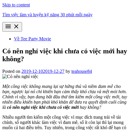
Skip to content
Tìm việc làm và luyện kỹ năng 30 phút mỗi ngày
menu
close
Về Tee Party Movie
Có nên nghỉ việc khi chưa có việc mới hay
không?
Posted on
2019-12-10
2019-12-27
by
teahouse84
Một công việc không mang lại sự hứng thú và niềm đam mê cho
bạn, ngược lại nó chỉ khiến bạn cảm thấy khó chịu và mệt mỏi hơn.
Chính vì vậy, bạn đang bắt đầu thử tìm kiếm một công việc mới, tuy
nhiên điều khiến bạn phải khó khăn để đưa ra quyết định cuối cùng
là
có nên nghỉ việc khi chưa có việc mới
hay không?
Nhiều người tìm kiếm một công việc vì mục đích trang trải về tài
chính, số người khác làm việc vì đam mê, số ít còn lại thì lại mong
muốn cả hai điều trên. Tuy nhiên, trong công việc rất khó để bạn có