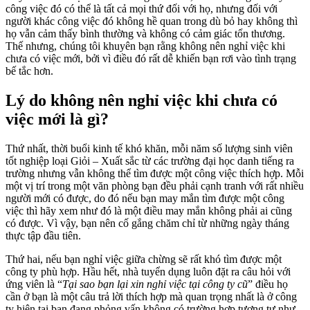
công việc đó có thể là tất cả mọi thứ đối với họ, nhưng đối với
người khác công việc đó không hề quan trong dù bỏ hay không thì
họ vẫn cảm thấy bình thường và không có cảm giác tổn thương.
Thế nhưng, chúng tôi khuyên bạn rằng không nên nghỉ việc khi
chưa có việc mới, bởi vì điều đó rất dễ khiến bạn rơi vào tình trạng
bế tắc hơn.
Lý do không nên nghỉ việc khi chưa có
việc mới là gì?
Thứ nhất, thời buổi kinh tế khó khăn, mỗi năm số lượng sinh viên
tốt nghiệp loại Giỏi – Xuất sắc từ các trường đại học danh tiếng ra
trường nhưng vẫn không thể tìm được một công việc thích hợp. Mỗi
một vị trí trong một văn phòng bạn đều phải cạnh tranh với rất nhiều
người mới có được, do đó nếu bạn may mắn tìm được một công
việc thì hãy xem như đó là một điều may mắn không phải ai cũng
có được. Vì vậy, bạn nên cố gắng chăm chỉ từ những ngày tháng
thực tập đầu tiên.
Thứ hai, nếu bạn nghỉ việc giữa chừng sẽ rất khó tìm được một
công ty phù hợp. Hầu hết, nhà tuyển dụng luôn đặt ra câu hỏi với
ứng viên là “
Tại sao bạn lại xin nghỉ việc tại công ty cũ
” điều họ
cần ở bạn là một câu trả lời thích hợp mà quan trọng nhất là ở công
ty hiện tại bạn đang phỏng vấn không có trường hợp tương tự như