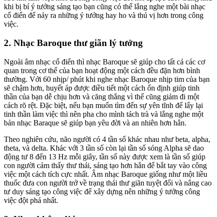
khi bị bí ý tưởng sáng tạo bạn cũng có thể lắng nghe một bài nhạc
cổ điển để nảy ra những ý tưởng hay ho và thú vị hơn trong công
việc.
2. Nhạc Baroque thư giãn lý tưởng
Ngoài âm nhạc cổ điển thì nhạc Baroque sẽ giúp cho tất cả các cơ
quan trong cơ thể của bạn hoạt động một cách đều đặn hơn bình
thường. Với 60 nhịp/ phút khi nghe nhạc Baroque nhịp tim của bạn
sẽ chậm hơn, huyết áp được điều tiết một cách ổn định giúp tinh
thần của bạn dễ chịu hơn và căng thẳng vì thế cũng giảm đi một
cách rõ rệt. Đặc biệt, nếu bạn muốn tìm đến sự yên tĩnh để lấy lại
tinh thần làm việc thì nên pha cho mình tách trà và lắng nghe một
bản nhạc Baraque sẽ giúp bạn yêu đời và an nhiên hơn hẳn.
Theo nghiên cứu, não người có 4 tần số khác nhau như beta, alpha,
theta, và delta. Khác với 3 tần số còn lại tần số sóng Alpha sẽ dao
động tư 8 đến 13 Hz mỗi giây, tần số này được xem là tần số giúp
con người cảm thấy thư thái, sáng tạo hơn hẳn để bắt tay vào công
việc một cách tích cực nhất. Âm nhạc Baroque giống như một liều
thuốc đưa con người trở về trạng thái thư giãn tuyệt đối và nâng cao
tư duy sáng tạo công việc để xây dựng nên những ý tưởng công
việc đột phá nhất.