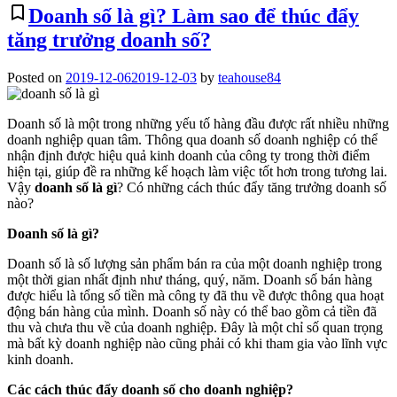
bookmark_border
Doanh số là gì? Làm sao để thúc đẩy
tăng trưởng doanh số?
Posted on
2019-12-06
2019-12-03
by
teahouse84
Doanh số là một trong những yếu tố hàng đầu được rất nhiều những
doanh nghiệp quan tâm. Thông qua doanh số doanh nghiệp có thể
nhận định được hiệu quả kinh doanh của công ty trong thời điểm
hiện tại, giúp đề ra những kế hoạch làm việc tốt hơn trong tương lai.
Vậy
doanh số là gì
? Có những cách thúc đẩy tăng trưởng doanh số
nào?
Doanh số là gì?
Doanh số là số lượng sản phẩm bán ra của một doanh nghiệp trong
một thời gian nhất định như tháng, quý, năm. Doanh số bán hàng
được hiểu là tổng số tiền mà công ty đã thu về được thông qua hoạt
động bán hàng của mình. Doanh số này có thể bao gồm cả tiền đã
thu và chưa thu về của doanh nghiệp. Đây là một chỉ số quan trọng
mà bất kỳ doanh nghiệp nào cũng phải có khi tham gia vào lĩnh vực
kinh doanh.
Các cách thúc đẩy doanh số cho doanh nghiệp?