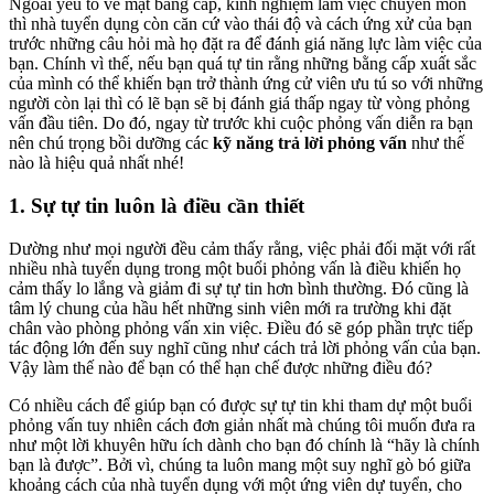
Ngoài yếu tố về mặt bằng cấp, kinh nghiệm làm việc chuyên môn
thì nhà tuyển dụng còn căn cứ vào thái độ và cách ứng xử của bạn
trước những câu hỏi mà họ đặt ra để đánh giá năng lực làm việc của
bạn. Chính vì thế, nếu bạn quá tự tin rằng những bằng cấp xuất sắc
của mình có thể khiến bạn trở thành ứng cử viên ưu tú so với những
người còn lại thì có lẽ bạn sẽ bị đánh giá thấp ngay từ vòng phỏng
vấn đầu tiên. Do đó, ngay từ trước khi cuộc phỏng vấn diễn ra bạn
nên chú trọng bồi dưỡng các
kỹ năng trả lời phỏng vấn
như thế
nào là hiệu quả nhất nhé!
1. Sự tự tin luôn là điều cần thiết
Dường như mọi người đều cảm thấy rằng, việc phải đối mặt với rất
nhiều nhà tuyển dụng trong một buổi phỏng vấn là điều khiến họ
cảm thấy lo lắng và giảm đi sự tự tin hơn bình thường. Đó cũng là
tâm lý chung của hầu hết những sinh viên mới ra trường khi đặt
chân vào phòng phỏng vấn xin việc. Điều đó sẽ góp phần trực tiếp
tác động lớn đến suy nghĩ cũng như cách trả lời phỏng vấn của bạn.
Vậy làm thế nào để bạn có thể hạn chế được những điều đó?
Có nhiều cách để giúp bạn có được sự tự tin khi tham dự một buổi
phỏng vấn tuy nhiên cách đơn giản nhất mà chúng tôi muốn đưa ra
như một lời khuyên hữu ích dành cho bạn đó chính là “hãy là chính
bạn là được”. Bởi vì, chúng ta luôn mang một suy nghĩ gò bó giữa
khoảng cách của nhà tuyển dụng với một ứng viên dự tuyển, cho