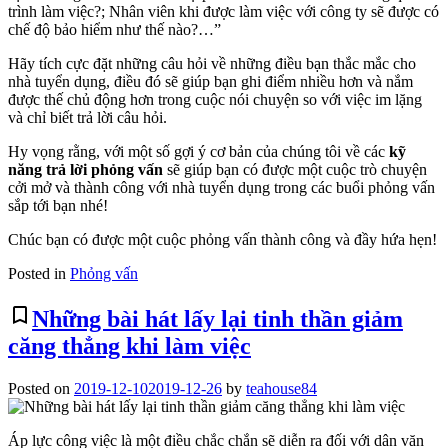
trình làm việc?; Nhân viên khi được làm việc với công ty sẽ được có
chế độ bảo hiểm như thế nào?…”
Hãy tích cực đặt những câu hỏi về những điều bạn thắc mắc cho
nhà tuyển dụng, điều đó sẽ giúp bạn ghi điểm nhiều hơn và nắm
được thế chủ động hơn trong cuộc nói chuyện so với việc im lặng
và chỉ biết trả lời câu hỏi.
Hy vọng rằng, với một số gợi ý cơ bản của chúng tôi về các
kỹ
năng trả lời phỏng vấn
sẽ giúp bạn có được một cuộc trò chuyện
cởi mở và thành công với nhà tuyển dụng trong các buổi phỏng vấn
sắp tới bạn nhé!
Chúc bạn có được một cuộc phỏng vấn thành công và đầy hứa hẹn!
Posted in
Phỏng vấn
bookmark_border
Những bài hát lấy lại tinh thần giảm
căng thẳng khi làm việc
Posted on
2019-12-10
2019-12-26
by
teahouse84
Áp lực công việc là một điều chắc chắn sẽ diễn ra đối với dân văn