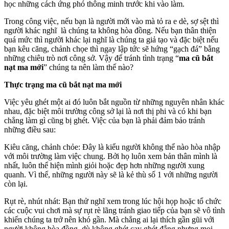
học những cách ứng phó thông minh trước khi vào làm.
Trong công việc, nếu bạn là người mới vào mà tỏ ra e dè, sợ sệt thì
người khác nghĩ là chúng ta không hòa đồng. Nếu bạn thân thiện
quá mức thì người khác lại nghĩ là chúng ta giả tạo và đặc biệt nếu
bạn kêu căng, chảnh chọe thì ngay lập tức sẽ hứng “gạch đá” bằng
những chiêu trò nơi công sở. Vậy để tránh tình trạng “
ma cũ bắt
nạt ma mới
” chúng ta nên làm thế nào?
Thực trạng ma cũ bắt nạt ma mới
Việc yêu ghét một ai đó luôn bắt nguồn từ những nguyên nhân khác
nhau, đặc biệt môi trường công sở lại là nơi thị phi và có khi bạn
chẳng làm gì cũng bị ghét. Việc của bạn là phải đảm bảo tránh
những điều sau:
Kiêu căng, chảnh chỏe: Đây là kiểu người không thể nào hòa nhập
với môi trường làm việc chung. Bởi họ luôn xem bản thân mình là
nhất, luôn thể hiện mình giỏi hoặc đẹp hơn những người xung
quanh. Vì thế, những người này sẽ là kẻ thù số 1 với những người
còn lại.
Rụt rè, nhút nhát: Bạn thử nghĩ xem trong lúc hội họp hoặc tổ chức
các cuộc vui chơi mà sự rụt rè lãng tránh giao tiếp của bạn sẽ vô tình
khiến chúng ta trở nên khó gần. Mà chẳng ai lại thích gần gũi với
người không hòa đồng, dù không ghét cay ghét đắng nhưng mọi