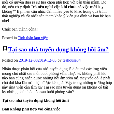
mới có quyền đưa ra sự lựa chọn phù hợp với bản thân mình. Do
đó, nếu có ý định “
có nên nghỉ việc khi chưa có việc mới
hay
không?” Bạn nên cân nhắc đến nhiều yếu tố khác trong quá trình
thất nghiệp và tốt nhất nên tham khảo ý kiến gia đình và bạn bè bạn
nhé!
Chúc bạn thành công!
Posted in
Tinh thần làm việc
bookmark_border
Tại sao nhà tuyển dụng không hồi âm?
Posted on
2019-12-08
2019-12-03
by
teahouse84
Nhận được phản hồi của nhà tuyển dụng là điều mà các ứng viên
mong chờ nhất sau mỗi buổi phỏng vấn. Thực tế, không phải lúc
nào bạn cũng nhận được những hồi âm sớm mà thay vào đó là phải
chờ đợi khá lâu mà nhận được kết quả. Vậy trong những trường hợp
này ứng viên cần làm gì? Tại sao nhà tuyển dụng lại không có bất
kỳ những phản hồi nào sau buổi phỏng vấn?
Tại sao nhà tuyển dụng không hồi âm?
Bạn không phù hợp với công việc