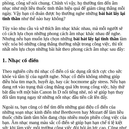
phòng, công sở nói chung. Chính vì vậy, họ thường tìm đến âm
nhạc như một liều thuốc tinh thần hiệu quả để giảm căng thẳng mỗi
ngày. Vậy bạn có đoán được họ thường nghe những
bài hát lấy lại
tinh thần
như thế nào hay không?
Tùy vào nhu cầu và sở thích âm nhạc khác nhau, mà mỗi người sẽ
có cách lựa chọn những phong cách âm nhạc khác nhau để nghe.
Nhưng nếu bạn muốn lựa chọn những
bài hát lấy lại tinh thần
làm
việc xóa bỏ những căng thẳng thường nhật trong công việc, thì tốt
nhất nên lựa chọn những bài hát theo phong cách âm nhạc sau đây:
1. Nhạc cổ điển
Theo nghiên cứu thì nhạc cổ điển có tác dụng rất tích cực cho sức
khỏe và tâm lý của người nghe. Nhạc cổ điển không những giúp
điều hòa tim mạch, huyết áp, hay các hocmorne gây stress. Nếu bạn
đang rơi vào trạng thái căng thẳng quá lớn trong công việc, hãy thử
băt đầu với một bản Canon In D nổi tiếng nhé, nó sẽ giúp bạn thay
đổi tâm trạng ngay từ những nốt nhạc đầu tiên cất lên đấy.
Ngoài ra, bạn cũng có thể tìm đến những giai điệu cổ điển của
những soạn nhạc kinh điển như Beethoven hay Mozart để làm liều
thuốc chữa lành tâm hồn đang chịu nhiều muộn phiền công việc của
bạn. Âm nhạc mang màu sắc cổ điển sẽ giúp bạn hạn chế tỉ lệ kiệt
sức khi làm việc môi trường công việc đòi hỏi áp lực cao. Cũng như