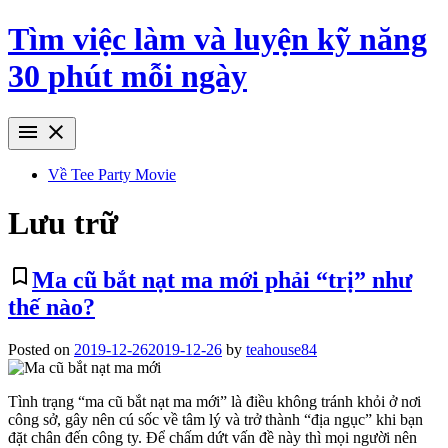
Skip
Tìm việc làm và luyện kỹ năng
to
content
30 phút mỗi ngày
menu
close
Về Tee Party Movie
Lưu trữ
bookmark_border
Ma cũ bắt nạt ma mới phải “trị” như
thế nào?
Posted on
2019-12-26
2019-12-26
by
teahouse84
Tình trạng “ma cũ bắt nạt ma mới” là điều không tránh khỏi ở nơi
công sở, gây nên cú sốc về tâm lý và trở thành “địa ngục” khi bạn
đặt chân đến công ty. Để chấm dứt vấn đề này thì mọi người nên