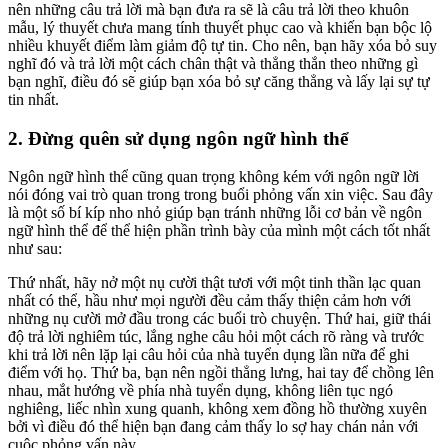
nên những câu trả lời mà bạn đưa ra sẽ là câu trả lời theo khuôn
mẫu, lý thuyết chưa mang tính thuyết phục cao và khiến bạn bộc lộ
nhiều khuyết điểm làm giảm độ tự tin. Cho nên, bạn hãy xóa bỏ suy
nghĩ đó và trả lời một cách chân thật và thẳng thắn theo những gì
bạn nghĩ, điều đó sẽ giúp bạn xóa bỏ sự căng thẳng và lấy lại sự tự
tin nhất.
2. Đừng quên sử dụng ngôn ngữ hình thể
Ngôn ngữ hình thể cũng quan trọng không kém với ngôn ngữ lời
nói đóng vai trò quan trong trong buổi phỏng vấn xin việc. Sau đây
là một số bí kíp nho nhỏ giúp bạn tránh những lỗi cơ bản về ngôn
ngữ hình thể để thể hiện phần trình bày của mình một cách tốt nhất
như sau:
Thứ nhất, hãy nở một nụ cười thật tươi với một tinh thần lạc quan
nhất có thể, hầu như mọi người đều cảm thấy thiện cảm hơn với
những nụ cười mở đầu trong các buổi trò chuyện. Thứ hai, giữ thái
độ trả lời nghiêm túc, lắng nghe câu hỏi một cách rõ ràng và trước
khi trả lời nên lặp lại câu hỏi của nhà tuyển dụng lần nữa để ghi
điểm với họ. Thứ ba, bạn nên ngồi thẳng lưng, hai tay để chồng lên
nhau, mắt hướng về phía nhà tuyển dụng, không liên tục ngó
nghiêng, liếc nhìn xung quanh, không xem đồng hồ thường xuyên
bởi vì điều đó thể hiện bạn đang cảm thấy lo sợ hay chán nản với
cuộc phỏng vấn này.