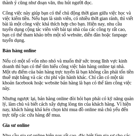
thành ý cũng như đoạn văn, thu hút người đọc.
Công việc này giúp bạn có thể chủ động thời gian giữa việc học và
việc kiếm tiền. Nếu bạn là sinh viên, có nhiều thời gian rảnh, thì viết
bài là một công việc khá thích hợp cho bạn. Hiện nay, nhu cầu
tuyển dụng cộng tác viên viết bài tại nhà của các công ty rất cao,
bạn có thể tham khảo trên một số website, diễn đàn hoặc fanpage
tuyển dụng.
Bán hàng online
Nếu có một số vốn nho nhỏ và muốn thử sức trong lĩnh vực kinh
doanh thì bạn có thể tìm hiểu công việc bán hàng online tại nhà.
Một ưu điểm của bán hàng trực tuyến là bạn không cần phải tốn tiền
thuê mặt bằng và các chi phí vận hành khác. Chỉ cần có một tài
khoản facebook hoặc website bán hàng là bạn có thể làm công việc
này.
Nhưng ngược lại, bán hàng online đòi hỏi bạn phải có kỹ năng quản
lý, làm chủ và biết cách xây dựng lòng tin của khách hàng. Vì hiện
nay, khách hàng khá kén chọn khi mua đồ online mà chủ yếu đến
trực tiếp các cửa hàng để mua.
Gia sư online
Nhu cầu gia sư online hiện nay rất cao, đặc biệt làm gia sư cho các