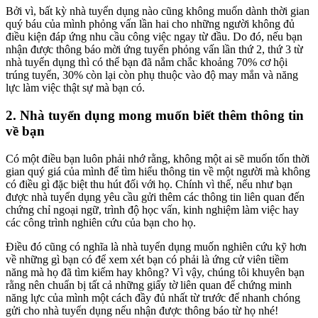
Bởi vì, bất kỳ nhà tuyển dụng nào cũng không muốn dành thời gian
quý báu của mình phỏng vấn lần hai cho những người không đủ
điều kiện đáp ứng nhu cầu công việc ngay từ đầu. Do đó, nếu bạn
nhận được thông báo mời ứng tuyển phỏng vấn lần thứ 2, thứ 3 từ
nhà tuyển dụng thì có thể bạn đã nắm chắc khoảng 70% cơ hội
trúng tuyển, 30% còn lại còn phụ thuộc vào độ may mắn và năng
lực làm việc thật sự mà bạn có.
2. Nhà tuyển dụng mong muốn biết thêm thông tin
về bạn
Có một điều bạn luôn phải nhớ rằng, không một ai sẽ muốn tốn thời
gian quý giá của mình để tìm hiểu thông tin về một người mà không
có điều gì đặc biệt thu hút đối với họ. Chính vì thế, nếu như bạn
được nhà tuyển dụng yêu cầu gửi thêm các thông tin liên quan đến
chứng chỉ ngoại ngữ, trình độ học vấn, kinh nghiệm làm việc hay
các công trình nghiên cứu của bạn cho họ.
Điều đó cũng có nghĩa là nhà tuyển dụng muốn nghiên cứu kỹ hơn
về những gì bạn có để xem xét bạn có phải là ứng cử viên tiềm
năng mà họ đã tìm kiếm hay không? Vì vậy, chúng tôi khuyên bạn
rằng nên chuẩn bị tất cả những giấy tờ liên quan để chứng minh
năng lực của mình một cách đầy đủ nhất từ trước để nhanh chóng
gửi cho nhà tuyển dụng nếu nhận được thông báo từ họ nhé!