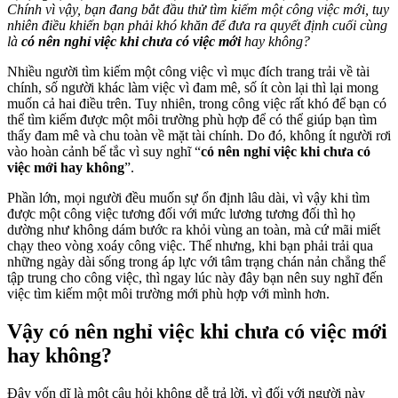
Chính vì vậy, bạn đang bắt đầu thử tìm kiếm một công việc mới, tuy
nhiên điều khiến bạn phải khó khăn để đưa ra quyết định cuối cùng
là
có nên nghỉ việc khi chưa có việc mới
hay không?
Nhiều người tìm kiếm một công việc vì mục đích trang trải về tài
chính, số người khác làm việc vì đam mê, số ít còn lại thì lại mong
muốn cả hai điều trên. Tuy nhiên, trong công việc rất khó để bạn có
thể tìm kiếm được một môi trường phù hợp để có thể giúp bạn tìm
thấy đam mê và chu toàn về mặt tài chính. Do đó, không ít người rơi
vào hoàn cảnh bế tắc vì suy nghĩ “
có nên nghỉ việc khi chưa có
việc mới hay không
”.
Phần lớn, mọi người đều muốn sự ổn định lâu dài, vì vậy khi tìm
được một công việc tương đối với mức lương tương đối thì họ
dường như không dám bước ra khỏi vùng an toàn, mà cứ mãi miết
chạy theo vòng xoáy công việc. Thế nhưng, khi bạn phải trải qua
những ngày dài sống trong áp lực với tâm trạng chán nản chẳng thể
tập trung cho công việc, thì ngay lúc này đây bạn nên suy nghĩ đến
việc tìm kiếm một môi trường mới phù hợp với mình hơn.
Vậy có nên nghỉ việc khi chưa có việc mới
hay không?
Đây vốn dĩ là một câu hỏi không dễ trả lời, vì đối với người này