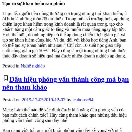
Tạo ra sự khan hiếm sản phẩm
Thực tế, người tiêu dùng thường coi trọng những thứ khan hiếm, ít
ỏi hơn là những món đồ dư thừa. Trong một số trường hợp, áp dụng
chiến lược khan hiếm trong kinh doanh là rất quan trọng, tạo cho
khách hàng một cảm giác lo lắng và muốn mua hàng ngay lập tức.
Hơn thế nữa, doanh nghiệp có thể áp dụng chiến lược giảm giá và
tạo sự khan hiếm cùng lúc. Ví dụ, đối với khóa học tiếng Anh, bạn
có thể tạo sự khan hiếm như sau:” Chỉ còn 10 suất học giao tiếp
cuối cùng giảm giá 50%”. Đây cũng là một trong những hình thức
thúc đẩy doanh số hiệu quả mà được nhiều doanh nghiệp áp dụng.
Posted in
Nghề nghiệp
bookmark_border
Dấu hiệu phỏng vấn thành công mà bạn
nên tham khảo
Posted on
2019-12-05
2019-12-02
by
teahouse84
Meta: Làm thế nào để xác định được khả năng đậu phỏng vấn của
bạn một cách chính xác? Hãy cùng tham khảo qua những dấu hiệu
phỏng vấn thành công sau đây nhé!
Bạn đang vừa trải qua một buổi phỏng vấn đầy kỳ vọng với nhà