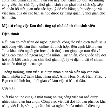
công việc chính của sinh viên sau này. Bên cạnh đó, đối với những
công việc làm chủ động thời gian, sinh viên phải biết cách sắp xếp
và phân bổ thời gian một các hợp lý để cân bằng giữa việc học và
việc làm, qua đó các bạn sẽ học được kỹ năng quản lý thời gian cho
bản thân.
Một số công việc làm thủ công tại nhà dành cho sinh viên
Dịch thuật
Nếu bạn có một trình độ ngoại ngữ tốt, cộng tác viên dịch thuật sẽ là
một công việc làm thêm online rất thích hợp. Bên cạnh kiếm thêm
“kha khá” tiền ngoài giờ học, dịch thuật còn giúp bạn trau dồi và
nâng cao trình độ ngoại ngữ của mình. Tuy nhiên, công việc này đòi
hỏi phải biết cách phân chia thời gian hợp lý vì dịch thuật sẽ chiếm
rất nhiều thời gian của bạn.
Thông thường, sinh viên sẽ được nhận dịch và biên tập văn bản
thành nhiều thứ tiếng khác nhau như: Anh, Hoa, Nhật, Hàn, Pháp…
Bạn có thể linh hoạt thời gian và làm việc ở bất cứ đâu.
Viết bài
Viết bài online cũng là một trong những công việc tại nhà được
nhiều sinh viên lựa chọn. Công việc viết bài đòi hỏi bạn phải có khả
năng viết lách, sử dụng câu chữ và ngôn từ của mình để diễn đạt