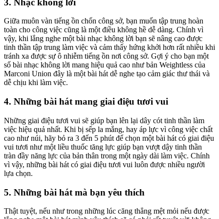
3. Nhạc không lời
Giữa muôn vàn tiếng ồn chốn công sở, bạn muốn tập trung hoàn
toàn cho công việc cũng là một điều không hề dễ dàng. Chính vì
vậy, khi lắng nghe một bài nhạc không lời bạn sẽ nâng cao được
tinh thần tập trung làm việc và cảm thấy hứng khởi hơn rất nhiều khi
tránh xa được sự ô nhiễm tiếng ồn nơi công sở. Gợi ý cho bạn một
số bài nhạc không lời mang hiệu quả cao như bản Weightless của
Marconi Union đây là một bài hát dễ nghe tạo cảm giác thư thái và
dễ chịu khi làm việc.
4. Những bài hát mang giai điệu tươi vui
Những giai điệu tươi vui sẽ giúp bạn lên lại dây cót tinh thần làm
việc hiệu quả nhất. Khi bị sếp la mắng, hay áp lực vì công việc chất
cao như núi, hãy bỏ ra 3 đến 5 phút để chọn một bài hát có giai điệu
vui tươi như một liều thuốc tăng lực giúp bạn vượt dậy tinh thần
tràn đầy năng lực của bản thân trong một ngày dài làm việc. Chính
vì vậy, những bài hát có giai điệu tươi vui luôn được nhiều người
lựa chọn.
5. Những bài hát mà bạn yêu thích
Thật tuyệt, nếu như trong những lúc căng thẳng mệt mỏi nếu được