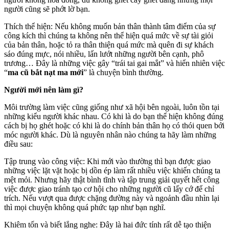
người cũng sẽ phớt lờ bạn.
Thích thể hiện: Nếu không muốn bản thân thành tâm điểm của sự
công kích thì chúng ta không nên thể hiện quá mức về sự tài giỏi
của bản thân, hoặc tỏ ra thân thiện quá mức mà quên đi sự khách
sáo đúng mực, nói nhiều, lấn lướt những người bên cạnh, phô
trương… Đây là những việc gây “trái tai gai mắt” và hiển nhiên việc
“
ma cũ bắt nạt ma mới
” là chuyện bình thường.
Người mới nên làm gì?
Môi trường làm việc cũng giống như xã hội bên ngoài, luôn tồn tại
những kiểu người khác nhau. Có khi là do bạn thể hiện không đúng
cách bị họ ghét hoặc có khi là do chính bản thân họ có thói quen bới
móc người khác. Dù là nguyên nhân nào chúng ta hãy làm những
điều sau:
Tập trung vào công việc: Khi mới vào thường thì bạn được giao
những việc lặt vặt hoặc bị dồn ép làm rất nhiều việc khiến chúng ta
mệt mỏi. Nhưng hãy thật bình tĩnh và tập trung giải quyết hết công
việc được giao tránh tạo cơ hội cho những người cũ lấy cớ để chỉ
trích. Nếu vượt qua được chặng đường này và ngoảnh đầu nhìn lại
thì mọi chuyện không quá phức tạp như bạn nghĩ.
Khiêm tốn và biết lắng nghe: Đây là hai đức tính rất dễ tạo thiện