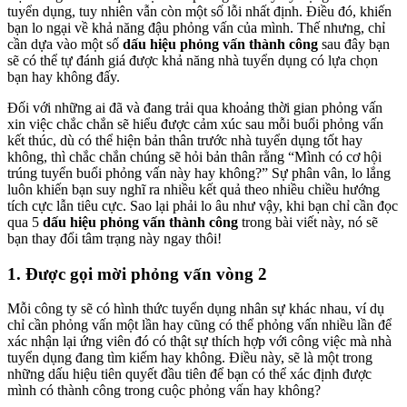
tuyển dụng, tuy nhiên vẫn còn một số lỗi nhất định. Điều đó, khiến
bạn lo ngại về khả năng đậu phỏng vấn của mình. Thế nhưng, chỉ
cần dựa vào một số
dấu hiệu phỏng vấn thành công
sau đây bạn
sẽ có thể tự đánh giá được khả năng nhà tuyển dụng có lựa chọn
bạn hay không đấy.
Đối với những ai đã và đang trải qua khoảng thời gian phỏng vấn
xin việc chắc chắn sẽ hiểu được cảm xúc sau mỗi buổi phỏng vấn
kết thúc, dù có thể hiện bản thân trước nhà tuyển dụng tốt hay
không, thì chắc chắn chúng sẽ hỏi bản thân rằng “Mình có cơ hội
trúng tuyển buổi phỏng vấn này hay không?” Sự phân vân, lo lắng
luôn khiến bạn suy nghĩ ra nhiều kết quả theo nhiều chiều hướng
tích cực lẫn tiêu cực. Sao lại phải lo âu như vậy, khi bạn chỉ cần đọc
qua 5
dấu hiệu phỏng vấn thành công
trong bài viết này, nó sẽ
bạn thay đổi tâm trạng này ngay thôi!
1. Được gọi mời phỏng vấn vòng 2
Mỗi công ty sẽ có hình thức tuyển dụng nhân sự khác nhau, ví dụ
chỉ cần phỏng vấn một lần hay cũng có thể phỏng vấn nhiều lần để
xác nhận lại ứng viên đó có thật sự thích hợp với công việc mà nhà
tuyển dụng đang tìm kiếm hay không. Điều này, sẽ là một trong
những dấu hiệu tiên quyết đầu tiên để bạn có thể xác định được
mình có thành công trong cuộc phỏng vấn hay không?