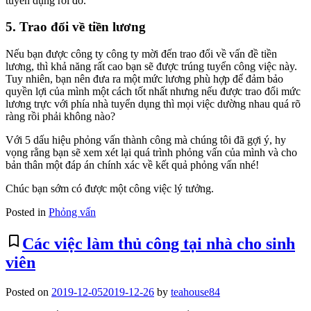
tuyển dụng rồi đó.
5. Trao đổi về tiền lương
Nếu bạn được công ty công ty mời đến trao đổi về vấn đề tiền
lương, thì khả năng rất cao bạn sẽ được trúng tuyển công việc này.
Tuy nhiên, bạn nên đưa ra một mức lương phù hợp để đảm bảo
quyền lợi của mình một cách tốt nhất nhưng nếu được trao đổi mức
lương trực với phía nhà tuyển dụng thì mọi việc dường nhau quá rõ
ràng rồi phải không nào?
Với 5 dấu hiệu phỏng vấn thành công mà chúng tôi đã gợi ý, hy
vọng rằng bạn sẽ xem xét lại quá trình phỏng vấn của mình và cho
bản thân một đáp án chính xác về kết quả phỏng vấn nhé!
Chúc bạn sớm có được một công việc lý tưởng.
Posted in
Phỏng vấn
bookmark_border
Các việc làm thủ công tại nhà cho sinh
viên
Posted on
2019-12-05
2019-12-26
by
teahouse84