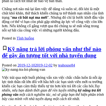
phán là cách tốt nhất để bảo vệ bản thân.
Chẳng nơi nào mà lại làm việc dễ dàng và suôn sẻ, đôi khi là một
chút khó khăn, thử thách khiến chúng ta trở thành nạn nhân của tình
trạng “
ma cũ bắt nạt ma mới
”. Nhưng đó chỉ là bước khởi đầu vận
động cơ thể vì bạn còn phải gặp những áp lực về công việc còn lớn
hơn. Nếu không cố gắng vượt qua thì chúng ta sẽ mãi sống trong
nỗi sợ hãi của công việc vì những người không đâu.
Posted in
Tình huống
bookmark_border
Kỹ năng trả lời phỏng vấn như thế nào
để gây ấn tượng tốt với nhà tuyển dụng
Posted on
2019-12-10
2019-12-02
by
teahouse84
Việc trải qua một buổi phỏng vấn xin việc chắc chắn luôn là nỗi áp
lực tinh thần rất lớn đối với hầu hết các bạn sinh viên mới ra trường
khiến các bạn cảm thấy thiếu tự tin hơn khi trả lời các câu hỏi.
Tuy
nhiên, nếu bạn dành thời gian để rèn luyện những
kỹ năng trả lời
phỏng vấn
một cách nghiêm túc, nó sẽ giúp bạn thể hiện phần trình
bày của mình với nhà tuyển dụng một cách tốt nhất.