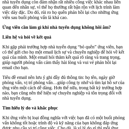
nhà tuyển dụng còn đảm nhận rất nhiều công việc khác nhau liên
quan đến nhân sự, vì thế họ thường rất bận rộn với lịch trình làm
việc dày đặc. Do đó, rủi ro họ quên phản hồi lại cho những ứng
viên sau buổi phỏng vấn là khá cao.
Ứng viên cần làm gì khi nhà tuyển dụng không hồi âm?
Liên hệ và hỏi về kết quả
Khi gặp phải trường hợp nhà tuyển dụng “bỏ quên” ứng viên, bạn
có thể gửi cho họ một email lịch sự và chuyên nghiệp để hỏi về kết
quả của mình. Một email hỏi thăm kết quả rõ ràng và trang trọng,
giúp người phỏng vấn cảm thấy hài lòng và vui vẻ phản hồi lại
email cho bạn.
Tiêu đề email nên lưu ý ghi đầy đủ thông tin: họ tên, ngày giờ
phỏng vấn, vị trí phỏng vấn…giúp công ty nhớ và tìm lại hồ sơ của
ứng viên một cách dễ dàng. Hơn thế nữa, trong bất kỳ trường hợp
nào, bạn cũng nên thể hiện sự chuyên nghiệp và tôn trọng đối với
nhà tuyển dụng.
Tìm hiểu lý do và khắc phục
Khi ứng viên bị loại đồng nghĩa với việc bạn đã có một buổi phỏng
vấn không tốt hoặc trình độ và kỹ năng của bạn không đáp ứng
được nhu cầu vị trí công việc. Cho dù, là vì lý do gì thì mỗi ứng