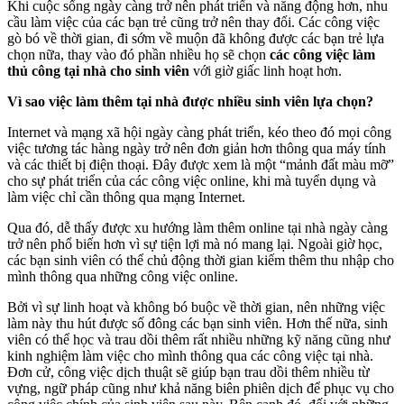
Khi cuộc sống ngày càng trở nên phát triển và năng động hơn, nhu
cầu làm việc của các bạn trẻ cũng trở nên thay đổi. Các công việc
gò bó về thời gian, đi sớm về muộn đã không được các bạn trẻ lựa
chọn nữa, thay vào đó phần nhiều họ sẽ chọn
các công việc làm
thủ công tại nhà cho sinh viên
với giờ giấc linh hoạt hơn.
Vì sao việc làm thêm tại nhà được nhiều sinh viên lựa chọn?
Internet và mạng xã hội ngày càng phát triển, kéo theo đó mọi công
việc tương tác hàng ngày trở nên đơn giản hơn thông qua máy tính
và các thiết bị điện thoại. Đây được xem là một “mảnh đất màu mỡ”
cho sự phát triển của các công việc online, khi mà tuyển dụng và
làm việc chỉ cần thông qua mạng Internet.
Qua đó, dễ thấy được xu hướng làm thêm online tại nhà ngày càng
trở nên phổ biến hơn vì sự tiện lợi mà nó mang lại. Ngoài giờ học,
các bạn sinh viên có thể chủ động thời gian kiếm thêm thu nhập cho
mình thông qua những công việc online.
Bởi vì sự linh hoạt và không bó buộc về thời gian, nên những việc
làm này thu hút được số đông các bạn sinh viên. Hơn thế nữa, sinh
viên có thể học và trau dồi thêm rất nhiều những kỹ năng cũng như
kinh nghiệm làm việc cho mình thông qua các công việc tại nhà.
Đơn cử, công việc dịch thuật sẽ giúp bạn trau dồi thêm nhiều từ
vựng, ngữ pháp cũng như khả năng biên phiên dịch để phục vụ cho