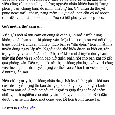
viên cũng cần xem xét lại những nguyên nhân khiến bạn bị “trượt”
phỏng vấn, chẳng hạn: do mình thiếu tự tin, CV chưa đủ thuyết
phục hoặc thiếu các kỹ năng mềm… Qua đó, bạn cần có kế hoạch
cải thiện và chuẩn bị tốt cho những cơ hội phỏng vấn tiếp theo.
Gửi một lá thư cảm ơn
Việc gửi một lá thư cảm ơn cũng là cách giúp nhà tuyển dụng
không quên bạn sau khi phỏng vấn. Một lá thư cảm ơn với nội dung
trang trọng và chuyên nghiệp, giúp bạn sẽ “ghi điểm” trong mắt nhà
tuyển dụng ngay lập tức. Ngoài việc, thể hiện được sự biết ơn, tôn
trọng công ty, lá thư cảm ơn từ bạn sẽ khiến nhà tuyển dụng cảm
thấy hài lòng và sẽ không bao giờ quên phản hồi cho bạn khi có kết
quả phỏng vấn. Bên cạnh đó, nếu bạn không phù hợp với vị trí công
việc hiện tại thì nhà tuyển dụng có thể trao cơ hội làm việc cho bạn
ở những lần sau.
Nếu chẳng may bạn không nhận được bất kỳ những phản hồi nào
của nhà tuyển dụng thì bạn đừng quá lo lắng, hãy luôn giữ bình tĩnh
và xem như đó là một cơ hội trải nghiệm giúp ứng viên có thêm
những kinh nghiệm cho những lần phỏng vấn tiếp theo. Biết đâu
được, bạn sẽ tìm được một công việc tốt hơn trong tương lai.
Posted in
Phỏng vấn