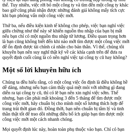
thế. Tuy nhiên, việc rời bỏ một công ty và tìm đến một công ty khác
bao giờ cũng phải nhận được những đánh giá không mấy tích cực
khi bạn phỏng vấn một công việc mới.
Thứ ba, nếu điều kiện kinh tế không cho phép, việc bạn nghỉ việc
giữa chừng như thế này sẽ khiến nguồn thu nhập của bạn bị mất
nếu bạn chỉ có một nguồn thu nhập từ lương. Điều quan trọng hơn
là bạn cũng không biết đến khi nào mới tìm được một công việc mới
để ổn định được tài chính cá nhân cho bản thân. Vì thế, chúng tôi
khuyên bạn nên suy nghĩ thật kỹ về các khía cạnh trên để đưa ra
quyết định cuối cùng là có nên nghỉ việc tại công ty cũ hay không?
Một số lời khuyên hữu ích
Chúng ta đều hiểu rằng, có một công việc ổn định là điều không hề
dễ dàng, nhưng nếu bạn cảm thấy quá mệt mỏi với những gì đang
diễn ra tại công ty cũ, thì có lẽ bạn nên xin nghỉ việc sớm. Thế
nhưng, bạn cần phải mất khoảng 3 đến 5 tháng để tìm được một
công việc mới, hãy chuẩn bị cho mình một số lương thích hợp để
trang trải thời gian đó. Đồng thời, bạn nên chuẩn bị tâm lý và tinh
thần thật tốt để trao dồi những điều bổ ích giúp bạn tìm được một
công việc mới một cách nhanh chóng.
Mọi quyết định lúc này, hoàn toàn phụ thuộc vào bạn. Chỉ có bạn