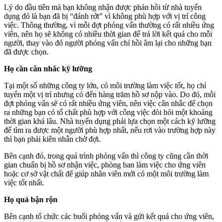
Lý do đầu tiên mà bạn không nhận được phản hồi từ nhà tuyển
dụng đó là bạn đã bị “đánh rớt” vì không phù hợp với vị trí công
việc. Thông thường, vì mỗi đợt phỏng vấn thường có rất nhiều ứng
viên, nên họ sẽ không có nhiều thời gian để trả lời kết quả cho mỗi
người, thay vào đó người phỏng vấn chỉ hồi âm lại cho những bạn
đã được chọn.
Họ cần cân nhắc kỹ lưỡng
Tại một số những công ty lớn, có môi trường làm việc tốt, họ chỉ
tuyển một vị trí nhưng có đến hàng trăm hồ sơ nộp vào. Do đó, mỗi
đợt phỏng vấn sẽ có rất nhiều ứng viên, nên việc cân nhắc để chọn
ra những bạn có tố chất phù hợp với công việc đòi hỏi một khoảng
thời gian khá lâu. Nhà tuyển dụng phải lựa chọn một cách kỹ lưỡng
để tìm ra được một người phù hợp nhất, nếu rơi vào trường hợp này
thì bạn phải kiên nhẫn chờ đợi.
Bên cạnh đó, trong quá trình phỏng vấn thì công ty cũng cần thời
gian chuẩn bị hồ sơ nhận việc, phòng ban làm việc cho ứng viên
hoặc cơ sở vật chất để giúp nhân viên mới có một môi trường làm
việc tốt nhất.
Họ quá bận rộn
Bên cạnh tổ chức các buổi phỏng vấn và gửi kết quả cho ứng viên,