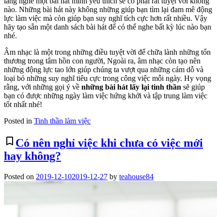
lắng nghe một bài hát mình yêu thích sẽ có phải rất tuyệt vời không
nào. Những bài hát này không những giúp bạn tìm lại đam mê động
lực làm việc mà còn giúp bạn suy nghĩ tích cực hơn rất nhiều. Vậy
hãy tạo sẵn một danh sách bài hát để có thể nghe bất kỳ lúc nào bạn
nhé.
Âm nhạc là một trong những điều tuyệt vời để chữa lành những tổn
thương trong tâm hồn con người, Ngoài ra, âm nhạc còn tạo nên
những động lực tao lớn giúp chúng ta vượt qua những cám dỗ và
loại bỏ những suy nghĩ tiêu cực trong công việc mỗi ngày. Hy vọng
rằng, với những gọi ý về
những bài hát lấy lại tinh thần
sẽ giúp
bạn có được những ngày làm việc hứng khởi và tập trung làm việc
tốt nhất nhé!
Posted in
Tinh thần làm việc
bookmark_border
Có nên nghỉ việc khi chưa có việc mới
hay không?
Posted on
2019-12-10
2019-12-27
by
teahouse84