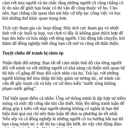
cảm với mọi người và tin chắc rằng những người cũ cũng chẳng có
lý do nào để ghét bạn hoặc có thì vấn đề cũng thuộc về họ. Cho
nên, bạn chẳng cần quan tâm mà hãy cứ tiếp tục công việc và học
hỏi những thứ khác quan trọng hơn.
Tích cực tham gia các hoạt động: Hãy tích cực tham gia và nhiệt
tình với các buổi tụ họp, vui chơi vì đây là không gian thích hợp để
bạn tìm hiểu và hòa nhập với từng người. Chủ động bắt chuyện, hỏi
thăm để đồng nghiệp biết rằng bạn cởi mở và cũng rất thân thiện.
Tuyệt chiêu để tránh bị chèn ép
Nhận định đối tượng: Bạn rất dễ cảm nhận thái độ của từng người
đối với mình và với những người có khả năng cải thiện mối quan hệ
thì hãy cố gắng để thay đổi cách nhìn của họ. Trái lại, với những
người không thể hòa nhập thì hãy giảm sự tương tác, né tránh các
vấn đề gây tranh cãi và hãy cư xử theo kiểu “nước sông không
phạm nước giếng”.
Thể hiện quan điểm cá nhân: Ứng xử thông minh là tập hợp sự mềm
mỏng và mức độ cứng rắn khi cần thiết. Hãy lên tiếng tranh luận để
đóng góp ý kiến với mọi người nhưng không có nghĩa là bạn thể
hiện thái quá mà chỉ nên thảo luận để đưa ra phương án tốt nhất.
Nếu sếp và cả đồng nghiệp là những người có xu hướng bắt nạt thì
bạn càng tránh né, e dè thì họ càng lấn lướt, do vậy chủ động đàm